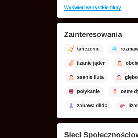
Wyświetl wszystkie filmy
Zainteresowania
tańczenie
rozmaw
lizanie jąder
obci
ssanie fiuta
głębo
połykanie
ostre 
zabawa dildo
liza
Sieci Społecznościo