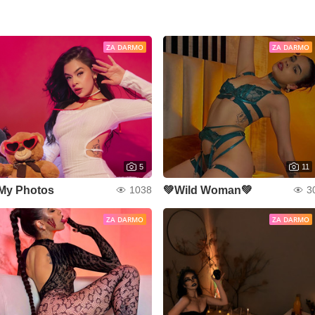
ZA DARMO
ZA DARMO
5
11
My Photos
💚Wild Woman💚
1038
3
ZA DARMO
ZA DARMO