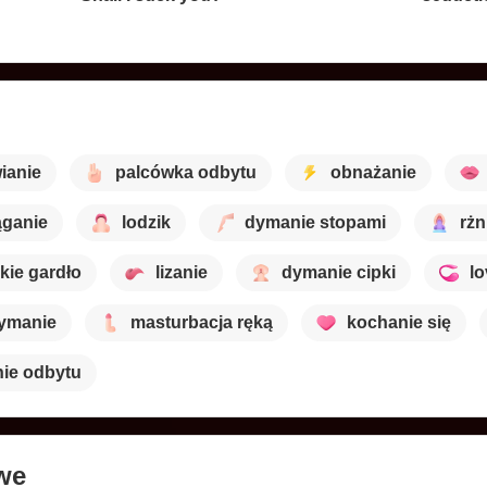
ianie
palcówka odbytu
obnażanie
ąganie
lodzik
dymanie stopami
rżn
kie gardło
lizanie
dymanie cipki
l
dymanie
masturbacja ręką
kochanie się
nie odbytu
we