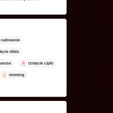
całowanie
ięcie dildo
ovense
rżnięcie cipki
rimming