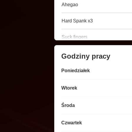
Ahegao
Hard Spank x3
Suck fingers
Godziny pracy
Poniedziałek
Wtorek
Środa
Czwartek