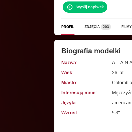
Wyślij napiwek
PROFIL
ZDJĘCIA
203
FILMY
Biografia modelki
Nazwa:
A L A N 
Wiek:
26 lat
Miasto:
Colombia
Interesują mnie:
Mężczyźni
Języki:
american
Wzrost:
5'3"