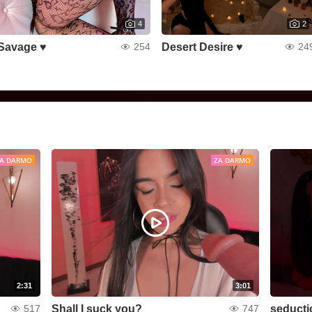
4
2
Savage ♥
Desert Desire ♥
254
24
A DARMO
ZA DARMO
2:31
3:01
Shall I suck you?
seducti
517
747