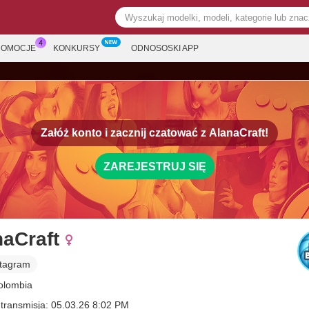
ROMOCJE
KONKURSY
ODNOSOSKI APP
Załóż konto i zacznij czatować z
AlanaCraft!
ZAREJESTRUJ SIĘ
naCraft
stagram
Colombia
 transmisja: 05.03.26 8:02 PM