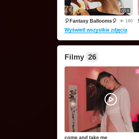
6
🎈Fantasy Ballooms🎈
180
Wyświetl wszystkie zdjęcia
Filmy
26
Z
come and take me