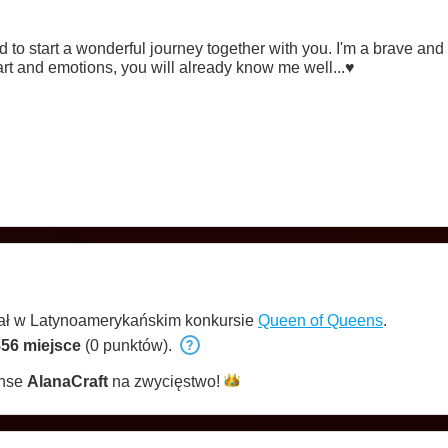
ed to start a wonderful journey together with you. I'm a brave and 
art and emotions, you will already know me well...♥
iał w Latynoamerykańskim konkursie
Queen of Queens
.
56 miejsce
(0 punktów).
anse
AlanaCraft
na
zwycięstwo!