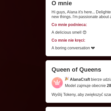
O mnie
Hi guys, Alana it's here... Delight
new things. I'm passionate about 
Co mnie podnieca:
A delicious smell 😍
Co mnie nie kręci:
A boring conversation 💔
Queen of Queens
AlanaCraft
bierze udz
Model zajmuje obecnie
28
Wyślij Tokeny, aby zwiększyć sz