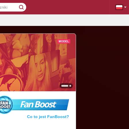
Fan Boost
Co to jest FanBoost?