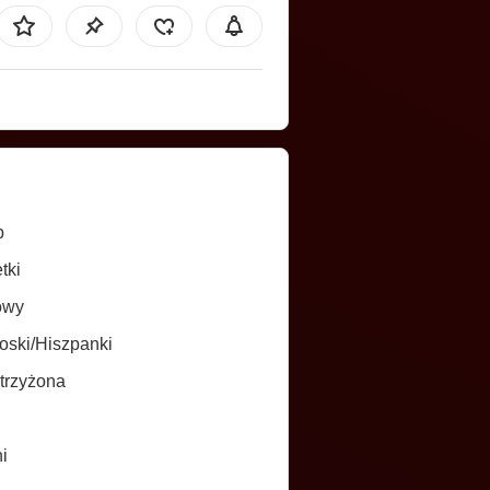
b
tki
owy
oski/Hiszpanki
trzyżona
i