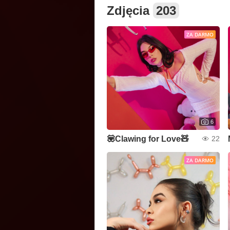
Zdjęcia
203
ZA DARMO
6
💟Clawing for Love🧸
22
ZA DARMO