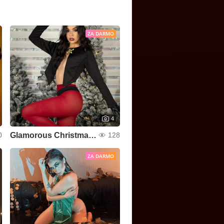
ZA DARMO
4
Glamorous Christmas ! ♥
0
128
ZA DARMO