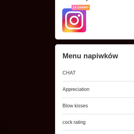
ZA DARMO
Menu napiwków
CHAT
Appreciation
Blow kisses
cock rating