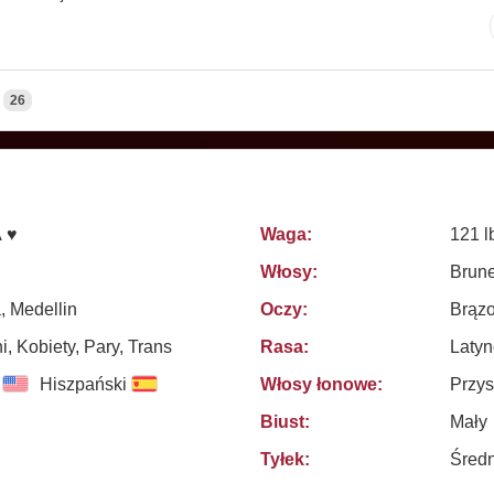
26
A ♥
Waga:
121 l
Włosy:
Brune
, Medellin
Oczy:
Brąz
, Kobiety, Pary, Trans
Rasa:
Latyn
Hiszpański
Włosy łonowe:
Przys
Biust:
Mały
Tyłek:
Średn