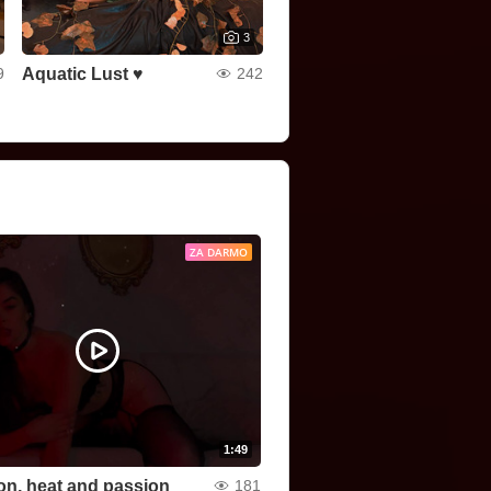
3
Aquatic Lust ♥
9
242
ZA DARMO
1:49
on, heat and passion
181